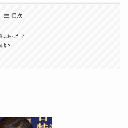
目次
係にあった？
何者？